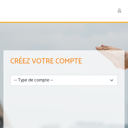
CRÉEZ VOTRE COMPTE
Type de compte
Civilité
Prénom
Nom
Email
Téléphone
Pays
Mot de passe
Confirmez votre mot de passe